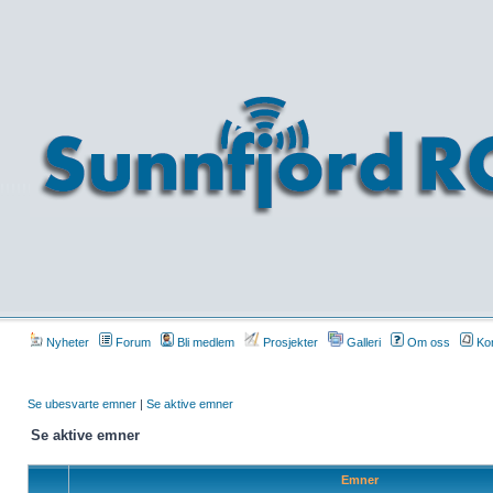
Nyheter
Forum
Bli medlem
Prosjekter
Galleri
Om oss
Kon
Se ubesvarte emner
|
Se aktive emner
Se aktive emner
Emner