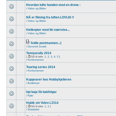
Hvordan lufte hunden med en drone :
i
Video og Bilder
NÅ er filming fra luften LOVLIG !!
i
Video og Bilder
Helikopter med litt størrelse...
i
Video og Bilder
Snille postmannen..:)
i
Generelt Snakk
Tamiyarally 2014
[
Gå til side:
1
,
2
,
3
,
4
,
5
]
i
Konkurranser
Touring series 2014
i
Konkurranser
Kuppvarer hos Hobbykjelleren
i
Butikknytt
hpi baja 5b bakfelgar
i
Kjøp
Hubik sin Volvo L3314
[
Gå til side:
1
,
2
]
i
Skalabiler