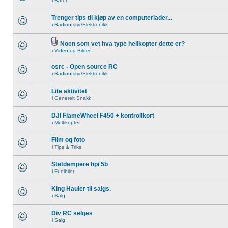
i
Båter
Trenger tips til kjøp av en computerlader...
i
Radioutstyr/Elektronikk
Noen som vet hva type helikopter dette er?
i
Video og Bilder
osrc - Open source RC
i
Radioutstyr/Elektronikk
Lite aktivitet
i
Generelt Snakk
DJI FlameWheel F450 + kontrollkort
i
Multikopter
Film og foto
i
Tips & Triks
Støtdempere hpi 5b
i
Fuelbiler
King Hauler til salgs.
i
Salg
Div RC selges
i
Salg