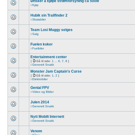
Ønsker å kjøpe strømforsyning ca 500w
i
Kjøp
Hubik sin Trailfinder 2
i
Skalabiler
Team Losi Muggy selges
i
Salg
Fuelen koker
i
Fuelbiler
Entertainment center
[
Gå til side:
1
...
6
,
7
,
8
]
i
Generelt Snakk
Monster Jam Captain's Curse
[
Gå til side:
1
,
2
]
i
Elektrobiler
Genial FPV
i
Video og Bilder
Julen 2014
i
Generelt Snakk
Nytt Mobilt Internett
i
Generelt Snakk
Venom