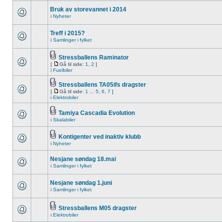
Bruk av storevannet i 2014
i
Nyheter
Treff i 2015?
i
Samlinger i fylket
Stressballens Raminator
[
Gå til side:
1
,
2
]
i
Fuelbiler
Stressballens TA05ifs dragster
[
Gå til side:
1
...
5
,
6
,
7
]
i
Elektrobiler
Tamiya Cascadia Evolution
i
Skalabiler
Kontigenter ved inaktiv klubb
i
Nyheter
Nesjane søndag 18.mai
i
Samlinger i fylket
Nesjane søndag 1.juni
i
Samlinger i fylket
Stressballens M05 dragster
i
Elektrobiler