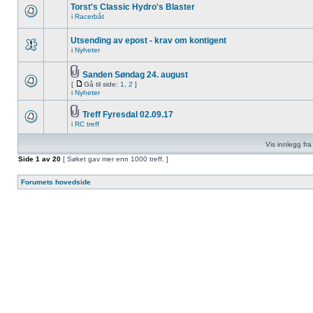
Torst's Classic Hydro's Blaster
i
Racerbåt
Utsending av epost - krav om kontigent
i
Nyheter
Sanden Søndag 24. august
[
Gå til side:
1
,
2
]
i
Nyheter
Treff Fyresdal 02.09.17
i
RC treff
Vis innlegg fra 
Side
1
av
20
[ Søket gav mer enn 1000 treff. ]
Forumets hovedside