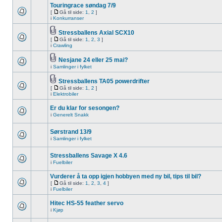
Touringrace søndag 7/9
[
Gå til side:
1
,
2
]
i
Konkurranser
Stressballens Axial SCX10
[
Gå til side:
1
,
2
,
3
]
i
Crawling
Nesjane 24 eller 25 mai?
i
Samlinger i fylket
Stressballens TA05 powerdrifter
[
Gå til side:
1
,
2
]
i
Elektrobiler
Er du klar for sesongen?
i
Generelt Snakk
Sørstrand 13/9
i
Samlinger i fylket
Stressballens Savage X 4.6
i
Fuelbiler
Vurderer å ta opp igjen hobbyen med ny bil, tips til bil?
[
Gå til side:
1
,
2
,
3
,
4
]
i
Fuelbiler
Hitec HS-55 feather servo
i
Kjøp