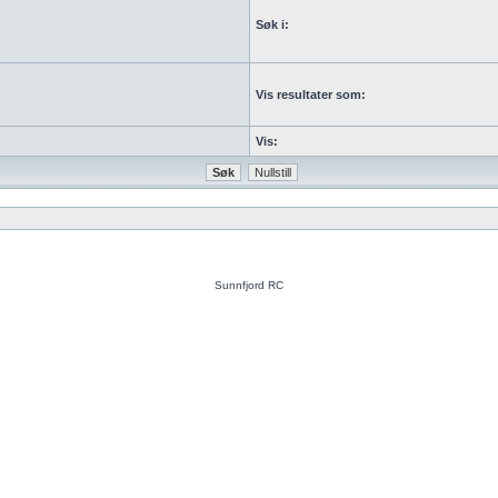
Søk i:
Vis resultater som:
Vis:
Sunnfjord RC