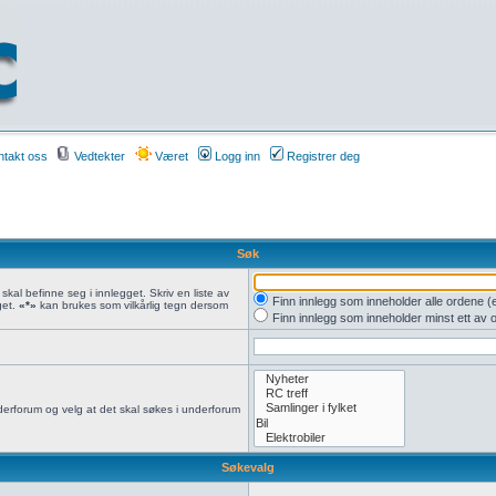
takt oss
Vedtekter
Været
Logg inn
Registrer deg
Søk
kal befinne seg i innlegget. Skriv en liste av
Finn innlegg som inneholder alle ordene (ell
get.
«*»
kan brukes som vilkårlig tegn dersom
Finn innlegg som inneholder minst ett av 
elderforum og velg at det skal søkes i underforum
Søkevalg