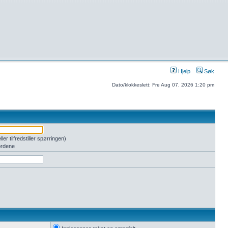
Hjelp
Søk
Dato/klokkeslett: Fre Aug 07, 2026 1:20 pm
er tilfredstiller spørringen)
ordene