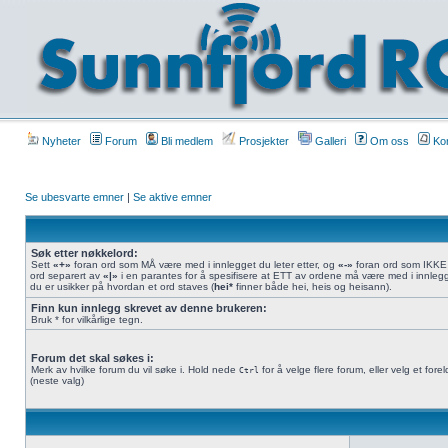
Nyheter
Forum
Bli medlem
Prosjekter
Galleri
Om oss
Kon
Se ubesvarte emner
|
Se aktive emner
Søk etter nøkkelord:
Sett
«+»
foran ord som MÅ være med i innlegget du leter etter, og
«-»
foran ord som IKKE s
ord separert av
«|»
i en parantes for å spesifisere at ETT av ordene må være med i innleg
du er usikker på hvordan et ord staves (
hei*
finner både hei, heis og heisann).
Finn kun innlegg skrevet av denne brukeren:
Bruk * for vilkårlige tegn.
Forum det skal søkes i:
Merk av hvilke forum du vil søke i. Hold nede
for å velge flere forum, eller velg et for
Ctrl
(neste valg)