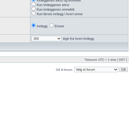
Innleggenes tekst og emnefelt
Kun innleggenes tekst
Kun innleggenes emnefelt
Kun første innlegg i hvert emne
Innlegg
Emner
tegn fra hvert innlegg.
Tidssone UTC + 1 time [ DST ]
Gå til forum: