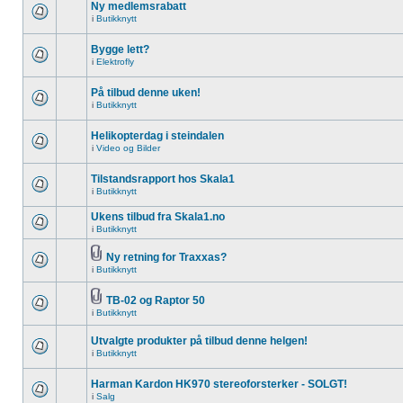
Ny medlemsrabatt
i
Butikknytt
Bygge lett?
i
Elektrofly
På tilbud denne uken!
i
Butikknytt
Helikopterdag i steindalen
i
Video og Bilder
Tilstandsrapport hos Skala1
i
Butikknytt
Ukens tilbud fra Skala1.no
i
Butikknytt
Ny retning for Traxxas?
i
Butikknytt
TB-02 og Raptor 50
i
Butikknytt
Utvalgte produkter på tilbud denne helgen!
i
Butikknytt
Harman Kardon HK970 stereoforsterker - SOLGT!
i
Salg