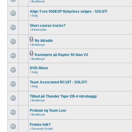
i
Butikknytt
Align T-rex 500ESP flybarless selges - SOLGT!
i
Salg
Short course trucks?
i
Elektrobiler
Ny bilradio
i
Butikknytt
Kanonpris på Raptor 50 titan V2
i
Butikknytt
DVD-filmer
i
Salg
Team Associated RC18T - SOLGT!
i
Salg
Tilbud på Thunder Tiger EB-4 nitrobuggy
i
Butikknytt
Proboat og Team Losi
i
Butikknytt
Frekke folk?
i
Generelt Snakk