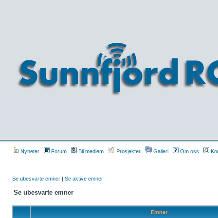
Nyheter
Forum
Bli medlem
Prosjekter
Galleri
Om oss
Kon
Se ubesvarte emner
|
Se aktive emner
Se ubesvarte emner
Emner