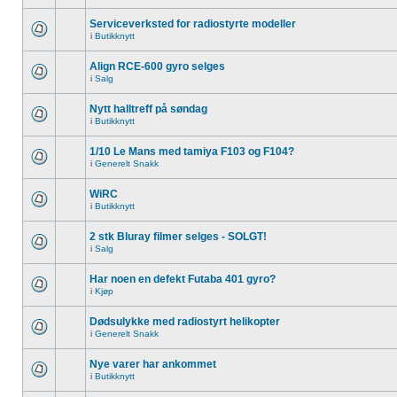
Serviceverksted for radiostyrte modeller
i
Butikknytt
Align RCE-600 gyro selges
i
Salg
Nytt halltreff på søndag
i
Butikknytt
1/10 Le Mans med tamiya F103 og F104?
i
Generelt Snakk
WiRC
i
Butikknytt
2 stk Bluray filmer selges - SOLGT!
i
Salg
Har noen en defekt Futaba 401 gyro?
i
Kjøp
Dødsulykke med radiostyrt helikopter
i
Generelt Snakk
Nye varer har ankommet
i
Butikknytt