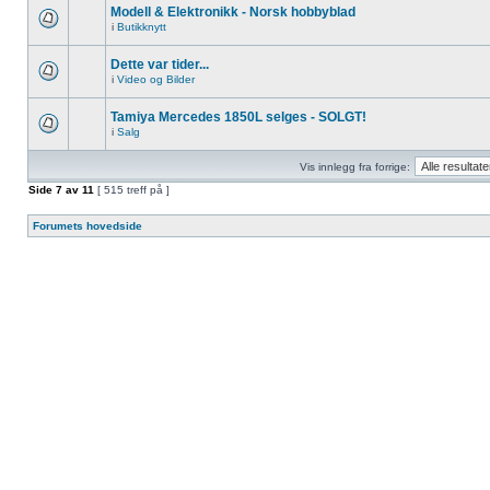
Modell & Elektronikk - Norsk hobbyblad
i
Butikknytt
Dette var tider...
i
Video og Bilder
Tamiya Mercedes 1850L selges - SOLGT!
i
Salg
Vis innlegg fra forrige:
Side
7
av
11
[ 515 treff på ]
Forumets hovedside