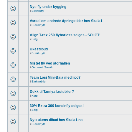
Nye fly under bygging
i
Elektrofly
Varsel om endrede åpningstider hos Skala1
i
Butikknytt
Align T-rex 250 flybarless selges - SOLGT!
i
Salg
Ukestilbud
i
Butikknytt
Mistet fly ved storhallen
i
Generelt Snakk
Team Losi Mini-Baja med lipo?
i
Elektrobiler
Dekk til Tamiya lastebiler?
i
Kjøp
30% Extra 300 bensinfly selges!
i
Salg
Nytt ukens tilbud hos Skala1.no
i
Butikknytt