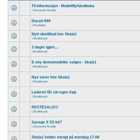
Til informasjon - Modellflyhåndboka
i
Generelt Snakk
Ducati 999
i
Fuelbiler
Nytt uketilbud hos Skala1
i
Butikknytt
3 dager igjen....
i
Butikknytt
E-sky demomodeller selges - Skala1
i
Butikknytt
Nye varer hos Skala1
i
Butikknytt
Laderen får sin egen App
i
Butikknytt
RESTESALG!!!
i
Butikknytt
Savage X SS kit?
i
Generelt Snakk
Skala1 holder stengt på mandag 17.08