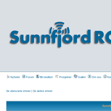
Nyheter
Forum
Bli medlem
Prosjekter
Galleri
Om oss
Kon
Se ubesvarte emner
|
Se aktive emner
Sunnfj