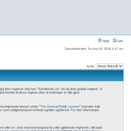
Hjelp
Søk
Dato/klokkeslett: Tor Aug 06, 2026 2:47 am
Språk:
igst ikke registrer deg hos "Sunnfjordrc.no" om du ikke godtar reglene. Vi
undet til disse reglene etter at endringer er blitt gjort.
orumtjeneste lansert under "
The General Public License
" (heretter kalt
byr som rettighetsbasert innhold og/eller oppførsel. For mer informasjon
ller er i strid med internasjonal lov eller gjeldende regelverk i ditt land