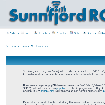
Nyheter
Forum
Bli medlem
Prosjekter
Galleri
Om oss
Kon
Se ubesvarte emner
|
Se aktive emner
Ved å registrere deg hos Sunnfjordrc.no (heretter omtalt som "vi", "oss",
kan redigere disse når som helst og gjøre vårt beste for å holde deg infor
Forumene er laget av phpBB (heretter omtalt som "de", "dem", "deres"
"GPL") og kan lastes ned fra
phpbb.com
. PhpBB-programvaren tilbyr kun 
om phpBB, se:
phpbb.com/
. Du kan også se den norske supportsiden
p
Du anerkjenner at du ikke har anledning til å skrive støtende, uanstendige