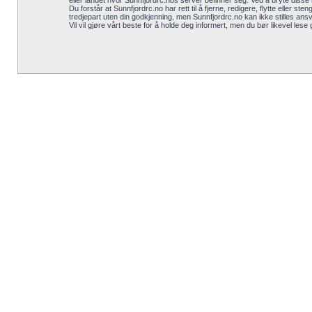
eller landet hvor Sunnfjordrc.nos server befinner seg. Ved å bryte disse re
Du forstår at Sunnfjordrc.no har rett til å fjerne, redigere, flytte eller s
tredjepart uten din godkjenning, men Sunnfjordrc.no kan ikke stilles ansv
Vil vil gjøre vårt beste for å holde deg informert, men du bør likevel lese