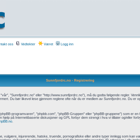
takt oss
Vedtekter
Været
Logg inn
Sunnfjordrc.no - Registrering
 "vår", "Sunnfjordrc.no" eller "http://www.sunnfjordrc.no"), må du godta følgende regler. Vennl
mert. Du bør likevel lese gjennom reglene ofte når du er medlem av Sunnfjordrc.no. Du er også b
, "phpBB-programvaren", "phpbb.com", "phpBB-Gruppen" eller "phpBB-gruppene") som er en f
hjelp på Internettbaserte diskusjoner og GPL forbyr dem strengt i hva vi tillater og/eller for
hpBB.no
.
, vulgære, injurerende, hatske, truende, pornografiske eller andre typer innlegg som kan være e