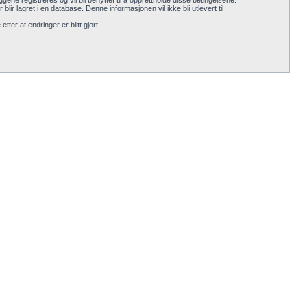
gene registreres og vil bli benyttet til å opprettholde disse betingelsene.
blir lagret i en database. Denne informasjonen vil ikke bli utlevert til
ter at endringer er blitt gjort.