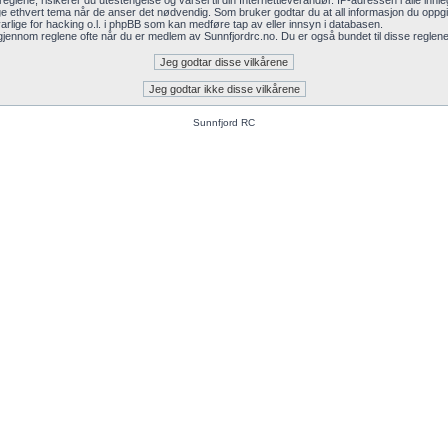
glene, risikerer du utestengelse og varsel til din Internettleverandør. IP-adressen i alle innleg
tenge ethvert tema når de anser det nødvendig. Som bruker godtar du at all informasjon du oppgir 
arlige for hacking o.l. i phpBB som kan medføre tap av eller innsyn i databasen.
 gjennom reglene ofte når du er medlem av Sunnfjordrc.no. Du er også bundet til disse reglene et
Sunnfjord RC