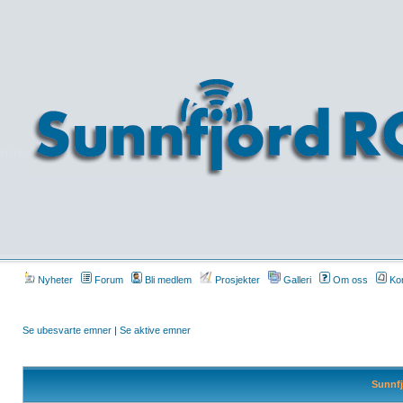
Nyheter
Forum
Bli medlem
Prosjekter
Galleri
Om oss
Kon
Se ubesvarte emner
|
Se aktive emner
Sunnfj