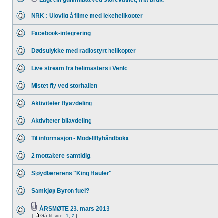
Lagt ein gummibåt ved storevatnet, fritt bruk.
NRK : Ulovlig å filme med lekehelikopter
Facebook-integrering
Dødsulykke med radiostyrt helikopter
Live stream fra helimasters i Venlo
Mistet fly ved storhallen
Aktiviteter flyavdeling
Aktiviteter bilavdeling
Til informasjon - Modellflyhåndboka
2 mottakere samtidig.
Sløydlærerens "King Hauler"
Samkjøp Byron fuel?
ÅRSMØTE 23. mars 2013
[
Gå til side:
1
,
2
]