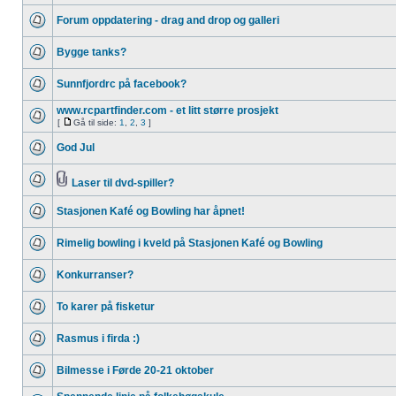
Forum oppdatering - drag and drop og galleri
Bygge tanks?
Sunnfjordrc på facebook?
www.rcpartfinder.com - et litt større prosjekt
[
Gå til side:
1
,
2
,
3
]
God Jul
Laser til dvd-spiller?
Stasjonen Kafé og Bowling har åpnet!
Rimelig bowling i kveld på Stasjonen Kafé og Bowling
Konkurranser?
To karer på fisketur
Rasmus i firda :)
Bilmesse i Førde 20-21 oktober