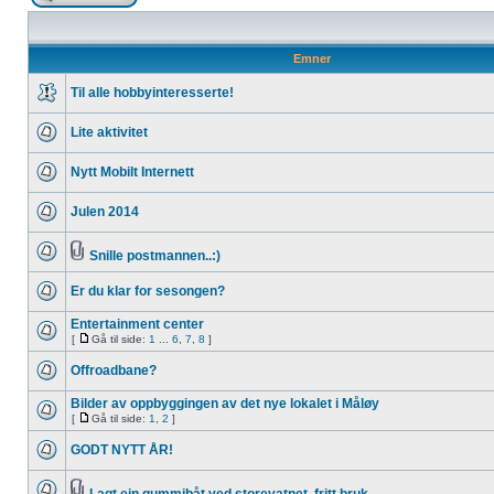
Emner
Til alle hobbyinteresserte!
Lite aktivitet
Nytt Mobilt Internett
Julen 2014
Snille postmannen..:)
Er du klar for sesongen?
Entertainment center
[
Gå til side:
1
...
6
,
7
,
8
]
Offroadbane?
Bilder av oppbyggingen av det nye lokalet i Måløy
[
Gå til side:
1
,
2
]
GODT NYTT ÅR!