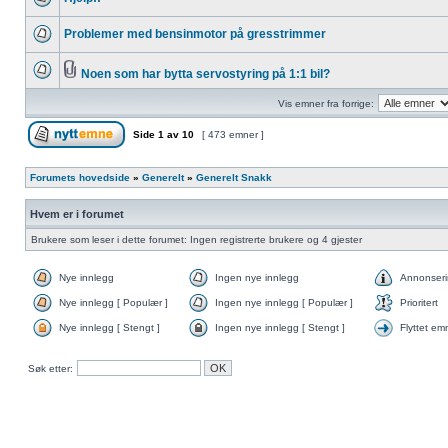
Problemer med bensinmotor på gresstrimmer
Noen som har bytta servostyring på 1:1 bil?
Vis emner fra forrige:
Side
1
av
10
[ 473 emner ]
Forumets hovedside
»
Generelt
»
Generelt Snakk
Hvem er i forumet
Brukere som leser i dette forumet: Ingen registrerte brukere og 4 gjester
Nye innlegg
Ingen nye innlegg
Annonser
Nye innlegg [ Populær ]
Ingen nye innlegg [ Populær ]
Prioritert
Nye innlegg [ Stengt ]
Ingen nye innlegg [ Stengt ]
Flyttet em
Søk etter: