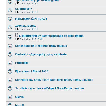
Spennende linje på folkehøgskule.
[
Gå til side:
1
,
2
]
Skjermkort?
[
Gå til side:
1
,
2
]
Kanonkjøp på Finn.no:-)
1966 1:1 Boble.
[
Gå til side:
1
,
2
]
Restaurering av gammel snekke og opel omega
[
Gå til side:
1
,
2
,
3
,
4
]
Søker sveiser til reperasjon av hjulbue
Omtrekking/gjenoppbygging av bilsete
Profilbilde
Fjordsteam i Florø i 2014
Sunnfjord RC Show Team (Utstilling, show, demo, telt, etc)
Sandblåsing av fire stålfelger i Florø/Førde området.
GoPro
Hjelp!!