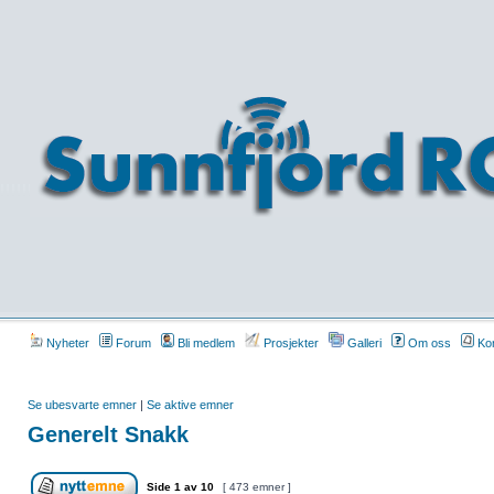
Nyheter
Forum
Bli medlem
Prosjekter
Galleri
Om oss
Kon
Se ubesvarte emner
|
Se aktive emner
Generelt Snakk
Side
1
av
10
[ 473 emner ]