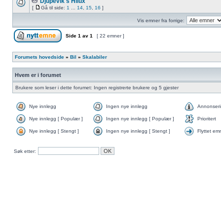
Djupevik's Hilux
[
Gå til side:
1
...
14
,
15
,
16
]
Vis emner fra forrige:
Side
1
av
1
[ 22 emner ]
Forumets hovedside
»
Bil
»
Skalabiler
Hvem er i forumet
Brukere som leser i dette forumet: Ingen registrerte brukere og 5 gjester
Nye innlegg
Ingen nye innlegg
Annonser
Nye innlegg [ Populær ]
Ingen nye innlegg [ Populær ]
Prioritert
Nye innlegg [ Stengt ]
Ingen nye innlegg [ Stengt ]
Flyttet em
Søk etter: