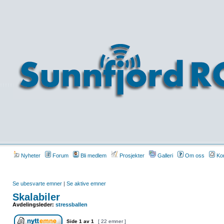
Nyheter
Forum
Bli medlem
Prosjekter
Galleri
Om oss
Kon
Se ubesvarte emner
|
Se aktive emner
Skalabiler
Avdelingsleder:
stressballen
Side
1
av
1
[ 22 emner ]