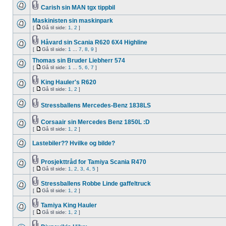
Carish sin MAN tgx tippbil
Maskinisten sin maskinpark
[
Gå til side:
1
,
2
]
Håvard sin Scania R620 6X4 Highline
[
Gå til side:
1
...
7
,
8
,
9
]
Thomas sin Bruder Liebherr 574
[
Gå til side:
1
...
5
,
6
,
7
]
King Hauler's R620
[
Gå til side:
1
,
2
]
Stressballens Mercedes-Benz 1838LS
Corsaair sin Mercedes Benz 1850L :D
[
Gå til side:
1
,
2
]
Lastebiler?? Hvilke og bilde?
Prosjekttråd for Tamiya Scania R470
[
Gå til side:
1
,
2
,
3
,
4
,
5
]
Stressballens Robbe Linde gaffeltruck
[
Gå til side:
1
,
2
]
Tamiya King Hauler
[
Gå til side:
1
,
2
]