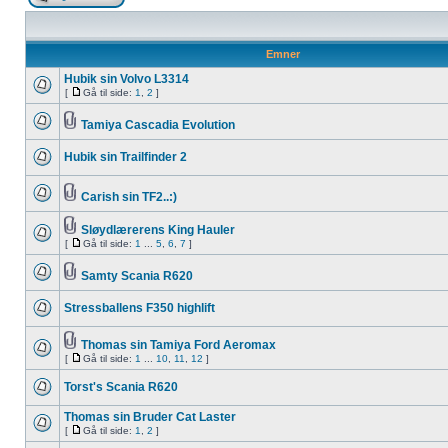
Emner
Hubik sin Volvo L3314
[
Gå til side:
1
,
2
]
Tamiya Cascadia Evolution
Hubik sin Trailfinder 2
Carish sin TF2..:)
Sløydlærerens King Hauler
[
Gå til side:
1
...
5
,
6
,
7
]
Samty Scania R620
Stressballens F350 highlift
Thomas sin Tamiya Ford Aeromax
[
Gå til side:
1
...
10
,
11
,
12
]
Torst's Scania R620
Thomas sin Bruder Cat Laster
[
Gå til side:
1
,
2
]