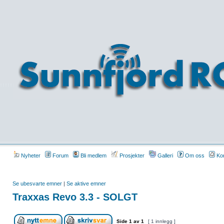
Nyheter
Forum
Bli medlem
Prosjekter
Galleri
Om oss
Kon
Se ubesvarte emner
|
Se aktive emner
Traxxas Revo 3.3 - SOLGT
Side
1
av
1
[ 1 innlegg ]