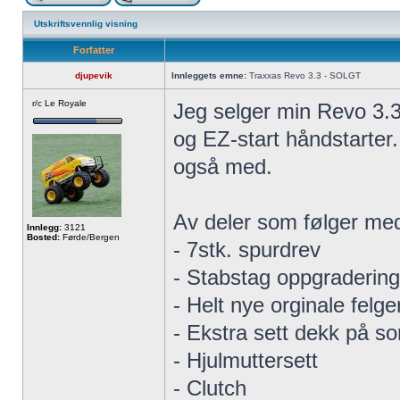
Utskriftsvennlig visning
Forfatter
djupevik
Innleggets emne:
Traxxas Revo 3.3 - SOLGT
r/c Le Royale
Jeg selger min Revo 3.3
og EZ-start håndstarter
også med.
Av deler som følger me
Innlegg:
3121
Bosted:
Førde/Bergen
- 7stk. spurdrev
- Stabstag oppgradering
- Helt nye orginale felge
- Ekstra sett dekk på sor
- Hjulmuttersett
- Clutch