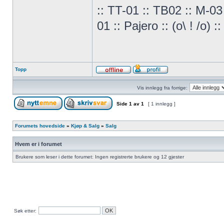
:: TT-01 :: TB02 :: M-03
01 :: Pajero :: (o\ ! /o) ::
Topp
Vis innlegg fra forrige:
Side
1
av
1
[ 1 innlegg ]
Forumets hovedside
»
Kjøp & Salg
»
Salg
Hvem er i forumet
Brukere som leser i dette forumet: Ingen registrerte brukere og 12 gjester
Søk etter: