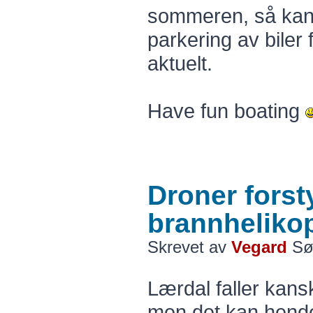
sommeren, så kan 
parkering av biler 
aktuelt.
Have fun boating
Droner forst
brannhelikop
Skrevet av
Vegard
Søn
Lærdal faller kans
men det kan hende