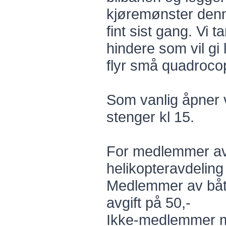
kjøremønster denn
fint sist gang. Vi 
hindere som vil gi l
flyr små quadrocopt
Som vanlig åpner 
stenger kl 15.
For medlemmer av b
helikopteravdeling 
Medlemmer av båta
avgift på 50,-
Ikke-medlemmer må