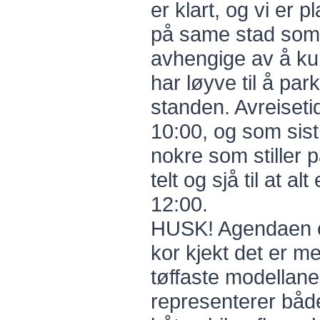
er klart, og vi er 
på same stad som i
avhengige av å kun
har løyve til å pa
standen. Avreisetid 
10:00, og som sist
nokre som stiller 
telt og sjå til at al
12:00.
HUSK! Agendaen er
kor kjekt det er m
tøffaste modellane
representerer både