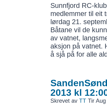
Sunnfjord RC-klub
medlemmer til eit t
lørdag 21. septem
Båtane vil de kunne
av vatnet, langsme
aksjon på vatnet. 
å sjå på for alle a
SandenSønda
2013 kl 12:0
Skrevet av
TT
Tir Aug