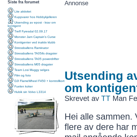
Siste fra forumet
Annonse
Lite aktivitet
Kuppvarer hos Hobbykjelleren
Utsending av epost - krav om
kontigent
Treff Fyresdal 02.09.17
Monster Jam Captain's Curse
Kontigenter ved inaktiv klubb
Stressballens Raminator
Stressballens TA05ifs dragster
Stressballens TA05 powerdrifter
Stressballens M05 dragster
Team Losi Muggy selges
Utsending av
Film og foto
DJI FlameWheel F450 + kontrollkort
om kontigen
Fuelen koker
Hubik sin Volvo L3314
Skrevet av
TT
Man Feb
Hei alle sammen. V
flere av dere har 