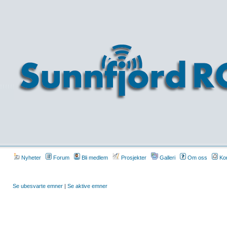
Nyheter
Forum
Bli medlem
Prosjekter
Galleri
Om oss
Kon
Se ubesvarte emner
|
Se aktive emner