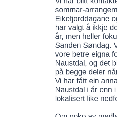
Vi har blitt kontak
sommar-arrangem
Eikefjorddagane 
har valgt å ikkje d
år, men heller fok
Sanden Søndag. Vi
vore betre eigna f
Naustdal, og det bl
på begge deler når 
Vi har fått ein ann
Naustdal i år enn i f
lokalisert like ned
Om noko av medle