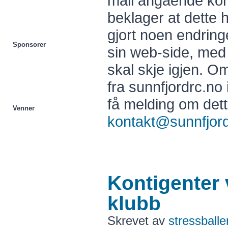
mail angående kont
beklager at dette 
gjort noen endrin
Sponsorer
sin web-side, med
skal skje igjen. Om
fra sunnfjordrc.no 
få melding om det
Venner
kontakt@sunnfjor
Kontigenter 
klubb
Skrevet av
stressballe