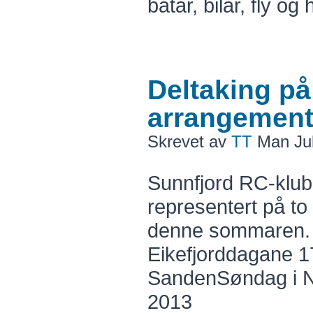
båtar, bilar, fly og h
Deltaking p
arrangement
Skrevet av
TT
Man Jul
Sunnfjord RC-klubb
representert på to
denne sommaren.
Eikefjorddagane 1
SandenSøndag i N
2013