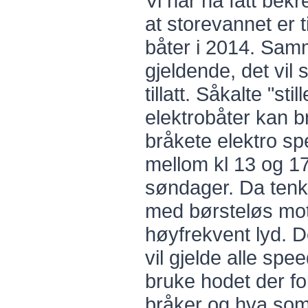
Vi har nå fått bek
at storevannet er ti
båter i 2014. Sam
gjeldende, det vil 
tillatt. Såkalte "sti
elektrobåter kan b
bråkete elektro s
mellom kl 13 og 1
søndager. Da tenk
med børsteløs mot
høyfrekvent lyd. De
vil gjelde alle spe
bruke hodet der fo
bråker og hva som 